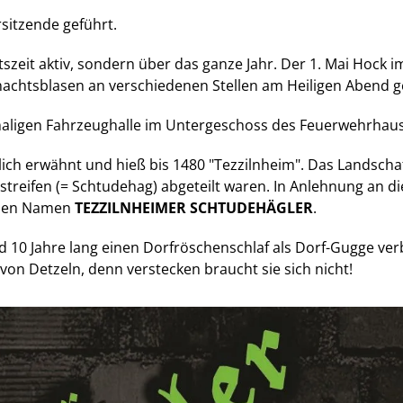
rsitzende geführt.
tszeit aktiv, sondern über das ganze Jahr. Der 1. Mai Hock
achtsblasen an verschiedenen Stellen am Heiligen Abend 
emaligen Fahrzeughalle im Untergeschoss des Feuerwehrhau
lich erwähnt und hieß bis 1480 "Tezzilnheim". Das Landsch
treifen (= Schtudehag) abgeteilt waren. In Anlehnung an d
h den Namen
TEZZILNHEIMER SCHTUDEHÄGLER
.
10 Jahre lang einen Dorfröschenschlaf als Dorf-Gugge verbr
von Detzeln, denn verstecken braucht sie sich nicht!