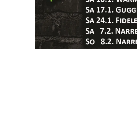
Website der Tezzilnheimer Schtudehägler