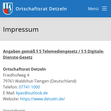
Ortschaftsrat Detzeln
Menü
Impressum
Angaben gemäß § 5 Telemediengesetz / § 5 Digitale-
Dienste-Gesetz
Ortschaftsrat Detzeln
Friedhofweg 4
79761 Waldshut-Tiengen (Deutschland)
Telefon:
07741 1000
E-Mail:
kyas@outlook.de
Website:
https://www.detzeln.de/
Vorsteherin